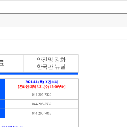
안전망 강화
료
한국판 뉴딜
2021.4.1.(
목
)
조간부터
[
온라인 매체
3.31.(
수
) 12:00
부터
]
044-205-7520
044-205-7532
044-205-7018