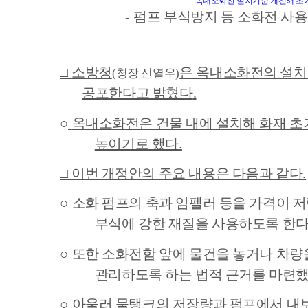
옥내소화전 설치기준 개선해 초
-
펌프 부식방지 등 소화전 사
□
소방청
은 옥내소화전의 설치
(
청장 신열우
)
공포한다고 밝혔다
.
○
옥내소화전은 건물 내에 설치해 화재 초
높이기로 했다
.
□
이번 개정안의 주요 내용은 다음과 같다
.
○
소화 펌프의 축과 임펠러 등을 가격이 
부식에 강한 재질을 사용하도록 한
○
또한 소화전함 앞에 물건을 놓거나 차량을
관리하도록 하는 법적 근거를 마련
○
아울러 물탱크의 저장량과 펌프에서 내보