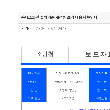
옥내소화전 설치기준 개선해 초기 대응력 높인다
관리자
2022-01-19 12:24:13
보 도 자 
소방청
배포일시
2021.3.31.(
수
) 08:00
보도시점
담당과장
소방분석제도과장 고민자
연 락 처
담 당
소방위 박원정
연 락 처
쪽수
/
붙임
2
쪽
/
있음
대변인실